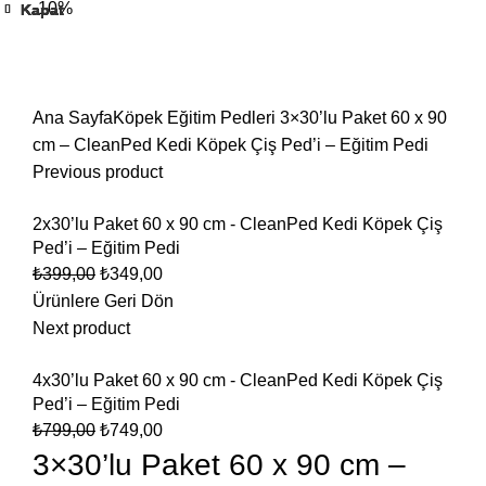
-10%
Kapat
Kapat
Kapat
Kapat
Kapat
Kapat
Ana Sayfa
Köpek Eğitim Pedleri
3×30’lu Paket 60 x 90
cm – CleanPed Kedi Köpek Çiş Ped’i – Eğitim Pedi
Previous product
2x30’lu Paket 60 x 90 cm - CleanPed Kedi Köpek Çiş
Ped’i – Eğitim Pedi
₺
399,00
₺
349,00
Ürünlere Geri Dön
Next product
4x30’lu Paket 60 x 90 cm - CleanPed Kedi Köpek Çiş
Ped’i – Eğitim Pedi
₺
799,00
₺
749,00
3×30’lu Paket 60 x 90 cm –