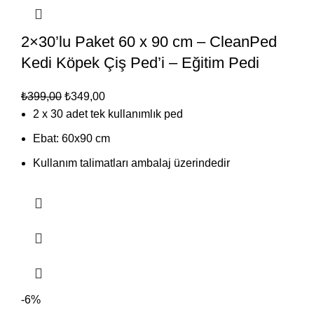
2×30’lu Paket 60 x 90 cm – CleanPed
Kedi Köpek Çiş Ped’i – Eğitim Pedi
₺
399,00
₺
349,00
2 x 30 adet tek kullanımlık ped
Ebat: 60x90 cm
Kullanım talimatları ambalaj üzerindedir
-6%