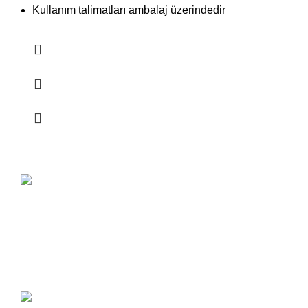
Kullanım talimatları ambalaj üzerindedir
KALİTELİ
ÜRÜNLER
Ürünlerimiz %100 kalite
odaklı olarak kurulan fabrikamızda üretiliyor