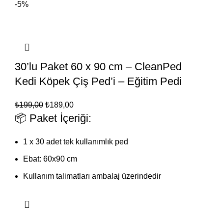
-5%
30’lu Paket 60 x 90 cm – CleanPed
Kedi Köpek Çiş Ped’i – Eğitim Pedi
₺
199,00
₺
189,00
📦 Paket İçeriği:
1 x 30 adet tek kullanımlık ped
Ebat: 60x90 cm
Kullanım talimatları ambalaj üzerindedir