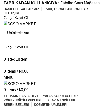
FABRIKADAN KULLANICIYA ;
Fabrika Satış Mağazası ...
BANKA HESAPLARIMIZ
SIKÇA SORULAN SORULAR
İLETIŞIM
Giriş / Kayıt Ol
Giriş / Kayıt Ol
0
İstek Listem
0
items
/
₺
0,00
Menu
0
items
/
₺
0,00
YETIŞKIN HASTA BEZI
YATAK KORUYUCULARI
KÖPEK EĞITIM PEDLERI
ISLAK MENDILLER
BEBEK BEZLERI
KOZMETIK ÜRÜNLERI