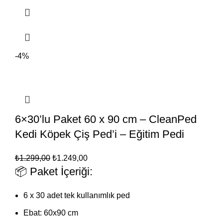
-4%
6×30’lu Paket 60 x 90 cm – CleanPed
Kedi Köpek Çiş Ped’i – Eğitim Pedi
₺
1.299,00
₺
1.249,00
📦 Paket İçeriği:
6 x 30 adet tek kullanımlık ped
Ebat: 60x90 cm